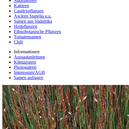
Sukkulenten
Kakteen
Caudexpflanzen
Ascleps Stapelia u.a.
Samen aus Südafrika
Heilpflanzen
Ethnobotanische Pflanzen
Tomatensamen
Chili
Informationen
Aussaatanleitung
Klimazonen
Photogalerie
Impressum/AGB
Samen anfragen