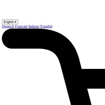
English ▾
Deutsch
Français
Italiano
Español