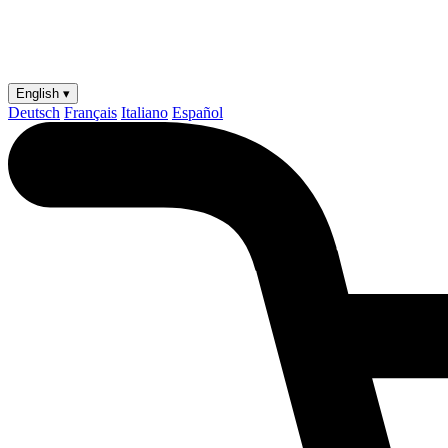
English ▾
Deutsch
Français
Italiano
Español