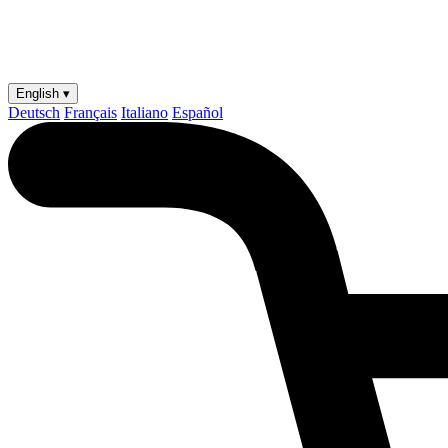
English ▾
Deutsch
Français
Italiano
Español