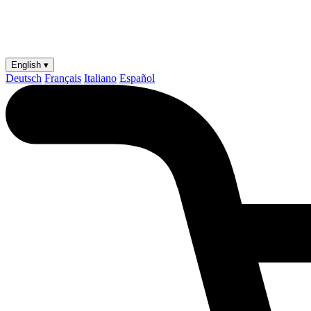
English ▾
Deutsch
Français
Italiano
Español