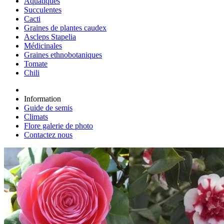
Aquatiques
Succulentes
Cacti
Graines de plantes caudex
Ascleps Stapelia
Médicinales
Graines ethnobotaniques
Tomate
Chili
Information
Guide de semis
Climats
Flore galerie de photo
Contactez nous