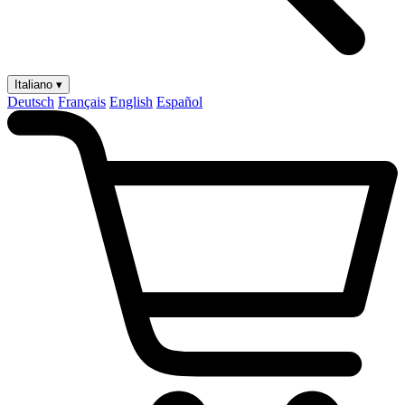
Italiano ▾
Deutsch
Français
English
Español