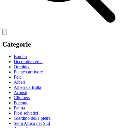
Categorie
Bambu
Decorativo erba
Orchidee
Piante carnivore
Felci
Alberi
Alberi da frutta
Arbusti
Climbers
Perenne
Palma
Fiori selvatici
Giardino della pietra
Semi Africa del Sud