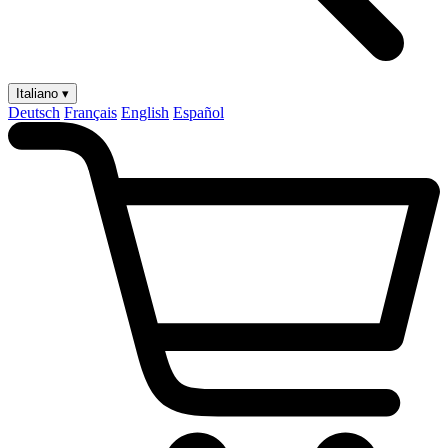
Italiano ▾
Deutsch
Français
English
Español