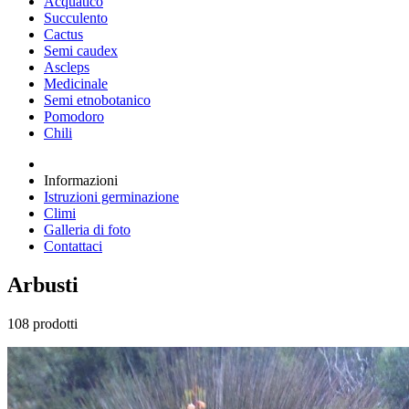
Acquatico
Succulento
Cactus
Semi caudex
Ascleps
Medicinale
Semi etnobotanico
Pomodoro
Chili
Informazioni
Istruzioni germinazione
Climi
Galleria di foto
Contattaci
Arbusti
108 prodotti