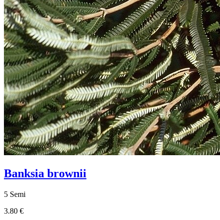
Banksia brownii
5 Semi
3.80 €