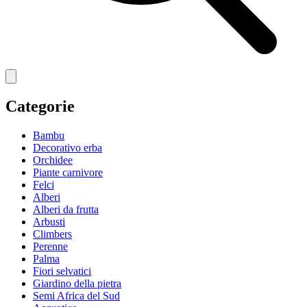
Categorie
Bambu
Decorativo erba
Orchidee
Piante carnivore
Felci
Alberi
Alberi da frutta
Arbusti
Climbers
Perenne
Palma
Fiori selvatici
Giardino della pietra
Semi Africa del Sud