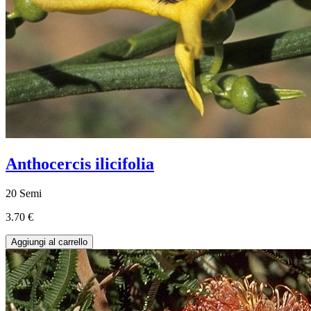
Anthocercis ilicifolia
20 Semi
3.70 €
Aggiungi al carrello