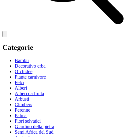
Categorie
Bambu
Decorativo erba
Orchidee
Piante carnivore
Felci
Alberi
Alberi da frutta
Arbusti
Climbers
Perenne
Palma
Fiori selvatici
Giardino della pietra
Semi Africa del Sud