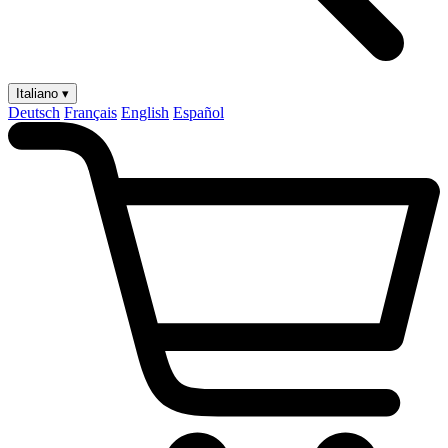
Italiano ▾
Deutsch
Français
English
Español