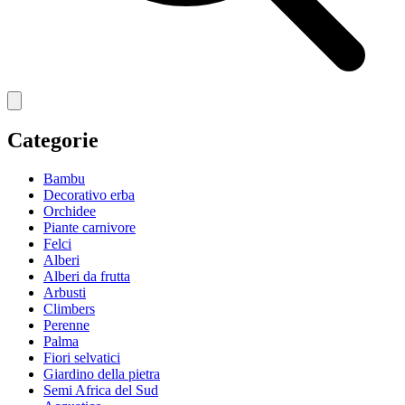
Categorie
Bambu
Decorativo erba
Orchidee
Piante carnivore
Felci
Alberi
Alberi da frutta
Arbusti
Climbers
Perenne
Palma
Fiori selvatici
Giardino della pietra
Semi Africa del Sud