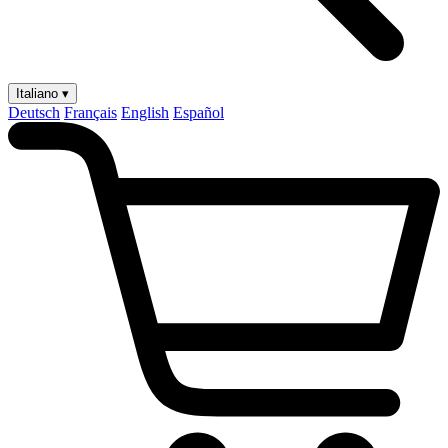
Italiano ▾
Deutsch
Français
English
Español