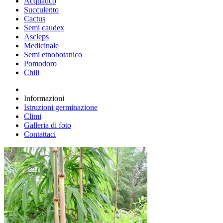
Acquatico
Succulento
Cactus
Semi caudex
Ascleps
Medicinale
Semi etnobotanico
Pomodoro
Chili
Informazioni
Istruzioni germinazione
Climi
Galleria di foto
Contattaci