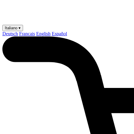
Italiano ▾
Deutsch
Français
English
Español