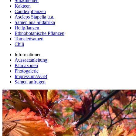
Sukkulenten
Kakteen
Caudexpflanzen
Ascleps Stapelia u.a.
Samen aus Südafrika
Heilpflanzen
Ethnobotanische Pflanzen
Tomatensamen
Chili
Informationen
Aussaatanleitung
Klimazonen
Photogalerie
Impressum/AGB
Samen anfragen