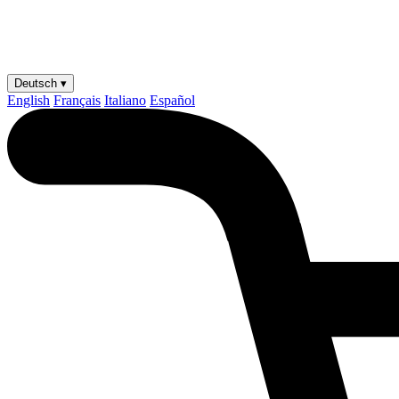
Deutsch ▾
English
Français
Italiano
Español