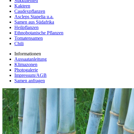
Sukkulenten
Kakteen
Caudexpflanzen
Ascleps Stapelia u.a.
Samen aus Südafrika
Heilpflanzen
Ethnobotanische Pflanzen
Tomatensamen
Chili
Informationen
Aussaatanleitung
Klimazonen
Photogalerie
Impressum/AGB
Samen anfragen