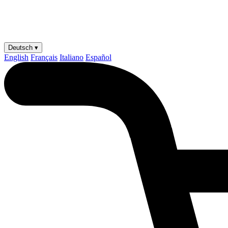
Deutsch ▾
English
Français
Italiano
Español