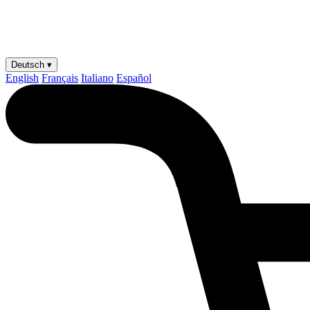
Deutsch ▾
English
Français
Italiano
Español