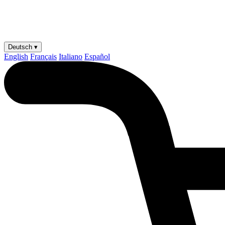
Deutsch ▾
English
Français
Italiano
Español