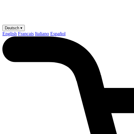
Deutsch ▾
English
Français
Italiano
Español