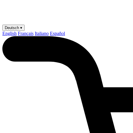
Deutsch ▾
English
Français
Italiano
Español