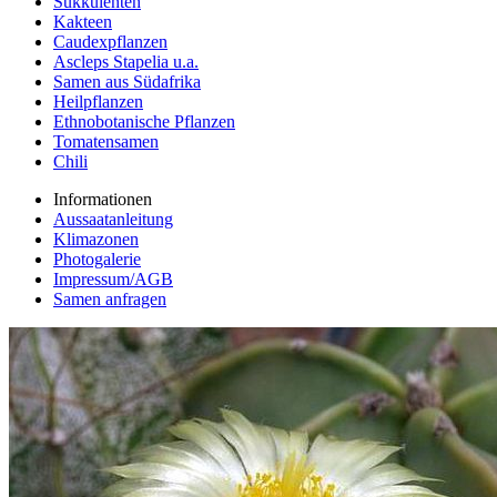
Sukkulenten
Kakteen
Caudexpflanzen
Ascleps Stapelia u.a.
Samen aus Südafrika
Heilpflanzen
Ethnobotanische Pflanzen
Tomatensamen
Chili
Informationen
Aussaatanleitung
Klimazonen
Photogalerie
Impressum/AGB
Samen anfragen