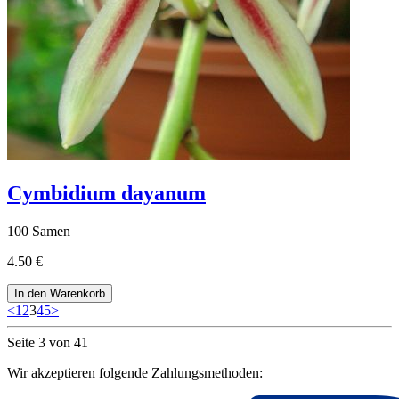
Cymbidium dayanum
100 Samen
4.50 €
In den Warenkorb
<
1
2
3
4
5
>
Seite 3 von 41
Wir akzeptieren folgende Zahlungsmethoden: