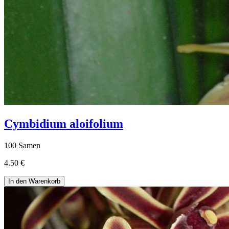
Cymbidium aloifolium
100 Samen
4.50 €
In den Warenkorb