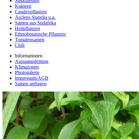
Sukkulenten
Kakteen
Caudexpflanzen
Ascleps Stapelia u.a.
Samen aus Südafrika
Heilpflanzen
Ethnobotanische Pflanzen
Tomatensamen
Chili
Informationen
Aussaatanleitung
Klimazonen
Photogalerie
Impressum/AGB
Samen anfragen