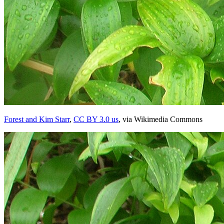
Forest and Kim Starr
,
CC BY 3.0 us
, via Wikimedia Commons