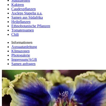
Sukkulenten
Kakteen
Caudexpflanzen
Ascleps Stapelia u.a.
Samen aus Südafrika
Heilpflanzen
Ethnobotanische Pflanzen
Tomatensamen
Chili
Informationen
Aussaatanleitung
Klimazonen
Photogalerie
Impressum/AGB
Samen anfragen