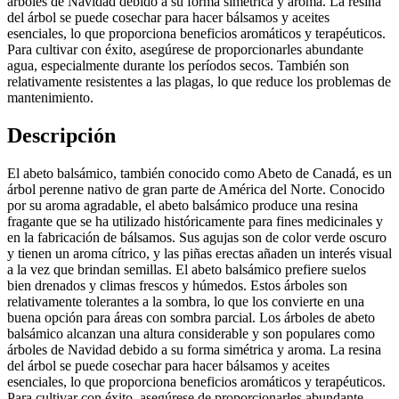
árboles de Navidad debido a su forma simétrica y aroma. La resina
del árbol se puede cosechar para hacer bálsamos y aceites
esenciales, lo que proporciona beneficios aromáticos y terapéuticos.
Para cultivar con éxito, asegúrese de proporcionarles abundante
agua, especialmente durante los períodos secos. También son
relativamente resistentes a las plagas, lo que reduce los problemas de
mantenimiento.
Descripción
El abeto balsámico, también conocido como Abeto de Canadá, es un
árbol perenne nativo de gran parte de América del Norte. Conocido
por su aroma agradable, el abeto balsámico produce una resina
fragante que se ha utilizado históricamente para fines medicinales y
en la fabricación de bálsamos. Sus agujas son de color verde oscuro
y tienen un aroma cítrico, y las piñas erectas añaden un interés visual
a la vez que brindan semillas. El abeto balsámico prefiere suelos
bien drenados y climas frescos y húmedos. Estos árboles son
relativamente tolerantes a la sombra, lo que los convierte en una
buena opción para áreas con sombra parcial. Los árboles de abeto
balsámico alcanzan una altura considerable y son populares como
árboles de Navidad debido a su forma simétrica y aroma. La resina
del árbol se puede cosechar para hacer bálsamos y aceites
esenciales, lo que proporciona beneficios aromáticos y terapéuticos.
Para cultivar con éxito, asegúrese de proporcionarles abundante