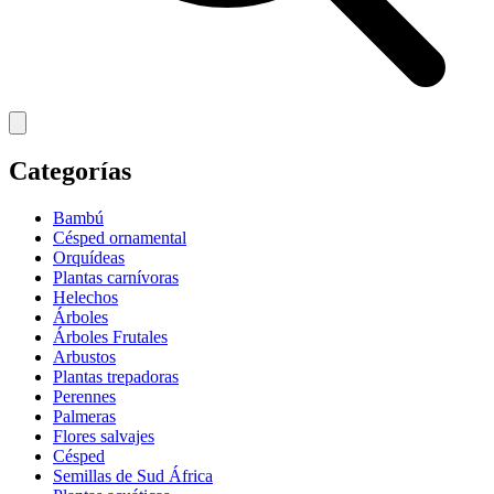
Categorías
Bambú
Césped ornamental
Orquídeas
Plantas carnívoras
Helechos
Árboles
Árboles Frutales
Arbustos
Plantas trepadoras
Perennes
Palmeras
Flores salvajes
Césped
Semillas de Sud África