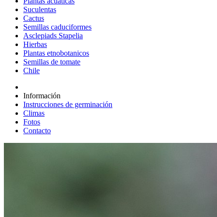
Plantas acuáticas
Suculentas
Cactus
Semillas caduciformes
Asclepiads Stapelia
Hierbas
Plantas etnobotanicos
Semillas de tomate
Chile
Información
Instrucciones de germinación
Climas
Fotos
Contacto