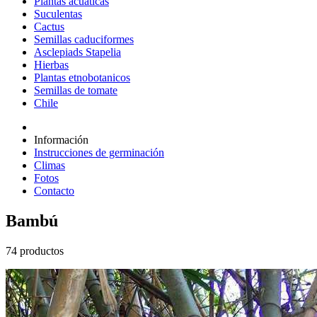
Plantas acuáticas
Suculentas
Cactus
Semillas caduciformes
Asclepiads Stapelia
Hierbas
Plantas etnobotanicos
Semillas de tomate
Chile
Información
Instrucciones de germinación
Climas
Fotos
Contacto
Bambú
74 productos