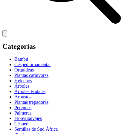
Categorías
Bambú
Césped ornamental
Orquídeas
Plantas carnívoras
Helechos
Árboles
Árboles Frutales
Arbustos
Plantas trepadoras
Perennes
Palmeras
Flores salvajes
Césped
Semillas de Sud África