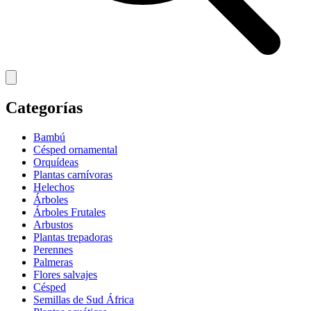
Categorías
Bambú
Césped ornamental
Orquídeas
Plantas carnívoras
Helechos
Árboles
Árboles Frutales
Arbustos
Plantas trepadoras
Perennes
Palmeras
Flores salvajes
Césped
Semillas de Sud África