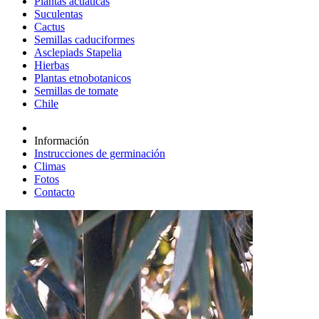
Plantas acuáticas
Suculentas
Cactus
Semillas caduciformes
Asclepiads Stapelia
Hierbas
Plantas etnobotanicos
Semillas de tomate
Chile
Información
Instrucciones de germinación
Climas
Fotos
Contacto