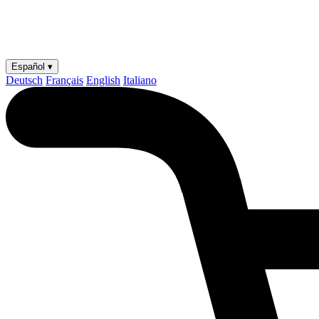
Español ▾
Deutsch
Français
English
Italiano