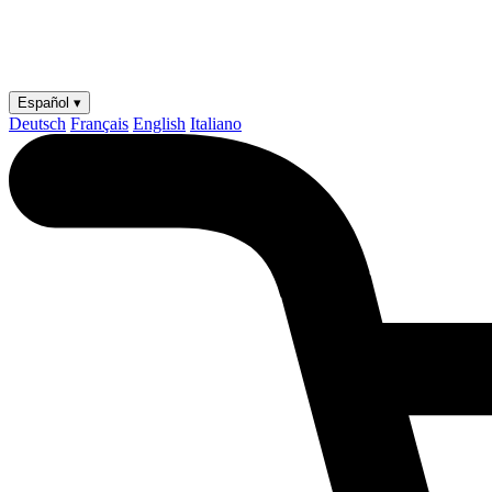
Español ▾
Deutsch
Français
English
Italiano