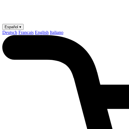
Español ▾
Deutsch
Français
English
Italiano