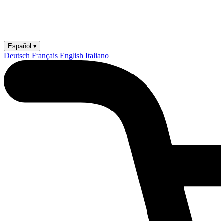
Español ▾
Deutsch
Français
English
Italiano