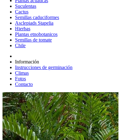
Plantas acuáticas
Suculentas
Cactus
Semillas caduciformes
Asclepiads Stapelia
Hierbas
Plantas etnobotanicos
Semillas de tomate
Chile
Información
Instrucciones de germinación
Climas
Fotos
Contacto