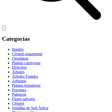
Categorías
Bambú
Césped ornamental
Orquídeas
Plantas carnívoras
Helechos
Árboles
Árboles Frutales
Arbustos
Plantas trepadoras
Perennes
Palmeras
Flores salvajes
Césped
Semillas de Sud África