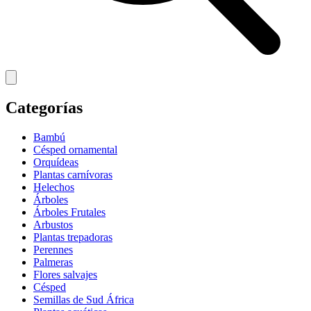
Categorías
Bambú
Césped ornamental
Orquídeas
Plantas carnívoras
Helechos
Árboles
Árboles Frutales
Arbustos
Plantas trepadoras
Perennes
Palmeras
Flores salvajes
Césped
Semillas de Sud África