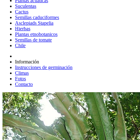
Plantas acuáticas
Suculentas
Cactus
Semillas caduciformes
Asclepiads Stapelia
Hierbas
Plantas etnobotanicos
Semillas de tomate
Chile
Información
Instrucciones de germinación
Climas
Fotos
Contacto