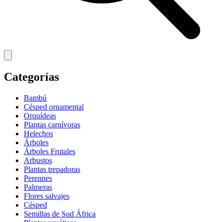
Categorías
Bambú
Césped ornamental
Orquídeas
Plantas carnívoras
Helechos
Árboles
Árboles Frutales
Arbustos
Plantas trepadoras
Perennes
Palmeras
Flores salvajes
Césped
Semillas de Sud África