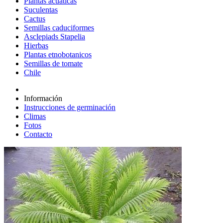
Plantas acuáticas
Suculentas
Cactus
Semillas caduciformes
Asclepiads Stapelia
Hierbas
Plantas etnobotanicos
Semillas de tomate
Chile
Información
Instrucciones de germinación
Climas
Fotos
Contacto