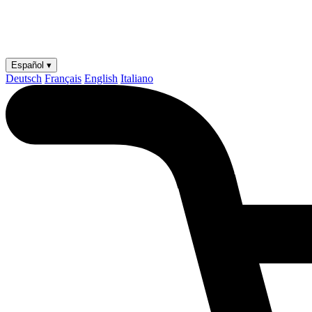
Español ▾
Deutsch
Français
English
Italiano