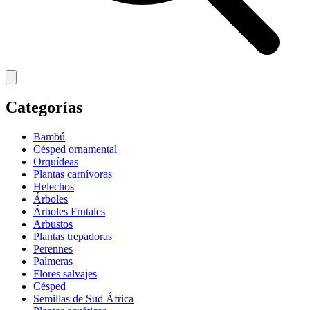
Categorías
Bambú
Césped ornamental
Orquídeas
Plantas carnívoras
Helechos
Árboles
Árboles Frutales
Arbustos
Plantas trepadoras
Perennes
Palmeras
Flores salvajes
Césped
Semillas de Sud África