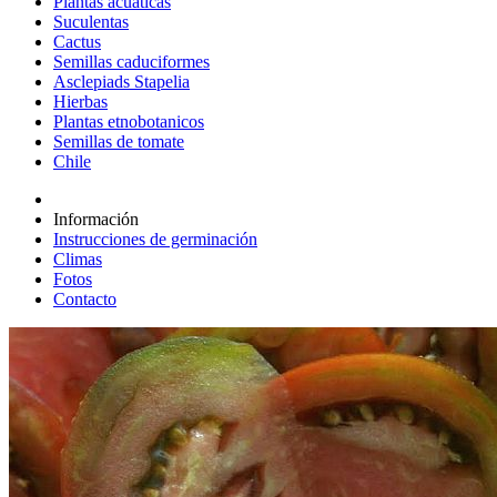
Plantas acuáticas
Suculentas
Cactus
Semillas caduciformes
Asclepiads Stapelia
Hierbas
Plantas etnobotanicos
Semillas de tomate
Chile
Información
Instrucciones de germinación
Climas
Fotos
Contacto